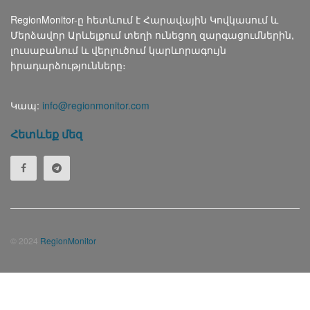
RegionMonitor-ը հետևում է Հարավային Կովկասում և
Մերձավոր Արևելքում տեղի ունեցող զարգացումներին,
լուսաբանում և վերլուծում կարևորագույն
իրադարձությունները։
Կապ:
info@regionmonitor.com
Հետևեք մեզ
© 2024
RegionMonitor
Русский
(
Russian
)