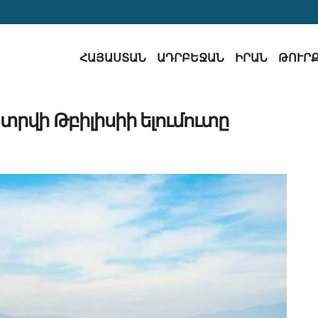
ՀԱՅԱՍՏԱՆ
ԱԴՐԲԵՋԱՆ
ԻՐԱՆ
ԹՈՒՐ
ատրվի Թբիլիսիի ելումուտը