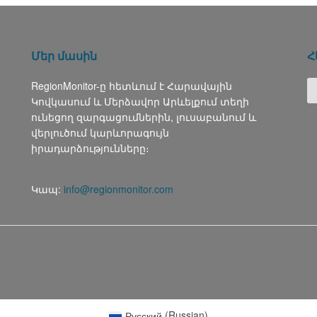
Մեր մասին
Հ
RegionMonitor-ը հետևում է Հարավային
Կովկասում և Մերձավոր Արևելքում տեղի
ունեցող զարգացումներին, լուսաբանում և
վերլուծում կարևորագույն
իրադարձությունները։
Կապ:
info@regionmonitor.com
Русский
(
Russian
)