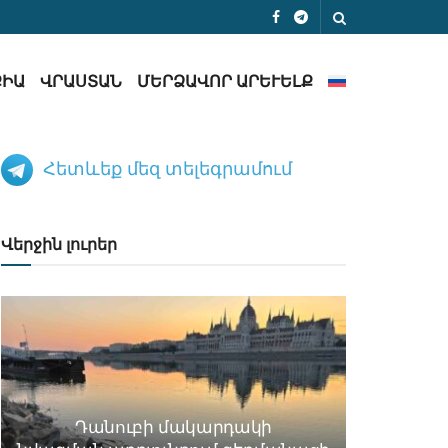
ՔԻԱ
ՎՐԱՍՏԱՆ
ՄԵՐՁԱՎՈՐ ԱՐԵՒԵԼՔ
Հետևեք մեզ տելեգրամում
Վերջին լուրեր
Դանուբի մակարդակի