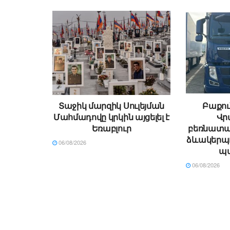
Տաջիկ մարզիկ Սուլեյման
Բաքու
Մահմադովը կրկին այցելել է
Վր
Եռաբլուր
բեռնատա
ձևակերպո
06/08/2026
պ
06/08/2026