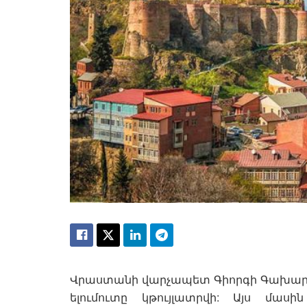
Վրաստանի վարչապետ Գիորգի Գախարիայ
ելումուտը կթույլատրվի: Այս մա