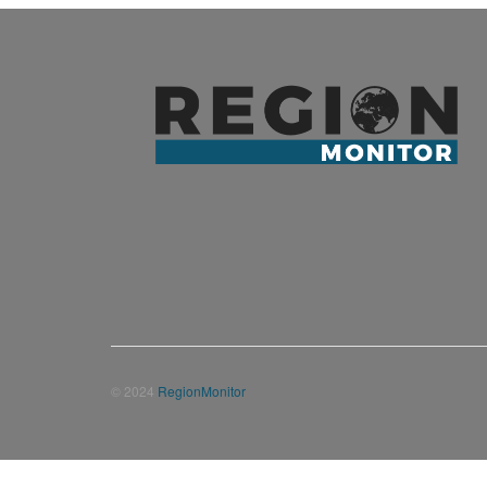
© 2024
RegionMonitor