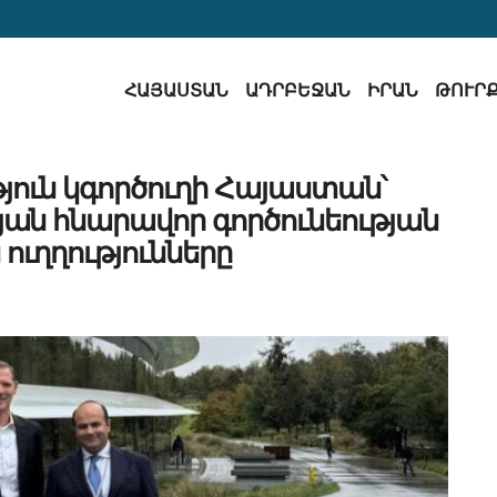
ՀԱՅԱՍՏԱՆ
ԱԴՐԲԵՋԱՆ
ԻՐԱՆ
ԹՈՒՐ
յուն կգործուղի Հայաստան՝
թյան հնարավոր գործունեության
 ուղղությունները