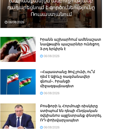
ապրանքանիշն ամբողջությամբ
դադարեցնում է գործունեությունը
Ռուսաստանում
06/08/2026
Իրանն աշխարհում ամենաշատ
նավթային պաշարներ ունեցող
3-րդ երկիրն է
06/08/2026
«Հայաստանը ծով չունի, ու՞մ
դեմ է Ալիևը ռազմանավեր
գնում». Իրանցի
միջազգայնագետ
06/08/2026
Բոսֆորի և Հորմուզի ռիսկերը
ստիպում են դեպի Հնդկական
օվկիանոս այլընտրանք փնտրել.
ՌԴ փոխվարչապետ
06/08/2026