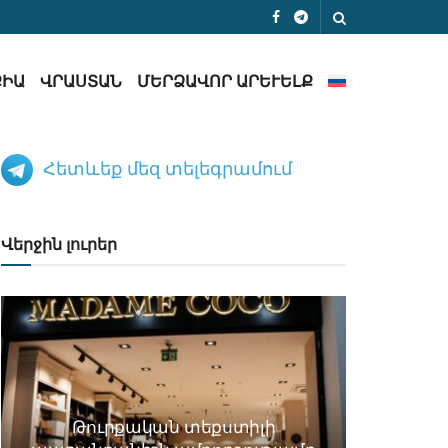
ՔԻԱ
ՎՐԱՍՏԱՆ
ՄԵՐՁԱՎՈՐ ԱՐԵՒԵԼՔ
Հետևեք մեզ տելեգրամում
Վերջին լուրեր
Թուրքական տեքստիլի