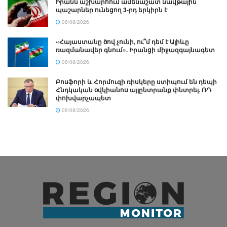
Իրանն աշխարհում ամենաշատ նավթային
պաշարներ ունեցող 3-րդ երկիրն է
06/08/2026
«Հայաստանը ծով չունի, ու՞մ դեմ է Ալիևը
ռազմանավեր գնում». Իրանցի միջազգայնագետ
06/08/2026
Բոսֆորի և Հորմուզի ռիսկերը ստիպում են դեպի
Հնդկական օվկիանոս այլընտրանք փնտրել. ՌԴ
փոխվարչապետ
06/08/2026