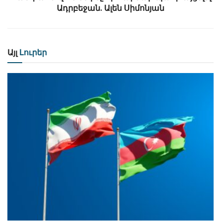
Ադրբեջան․ Ալեն Սիմոնյան
Այլ
Լուրեր