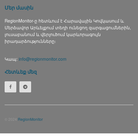
Մեր մասին
RegionMonitor-ը հետևում է Հարավային Կովկասում և
Մերձավոր Արևելքում տեղի ունեցող զարգացումներին,
լուսաբանում և վերլուծում կարևորագույն
իրադարձությունները։
Կապ:
info@regionmonitor.com
Հետևեք մեզ
© 2024
RegionMonitor