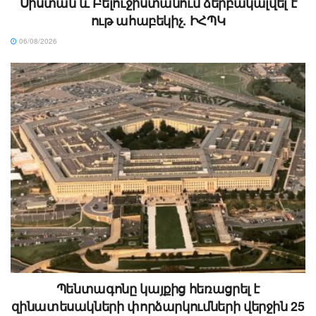
Սիստան և Բելուջիստանում ձերբակալվել է
ութ ահաբեկիչ. ԻՀՊԿ
06/08/2026
Պենտագոնը կայքից հեռացրել է
զինատեսակների փորձարկումների վերջին 25