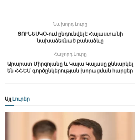
Նախորդ Լուրը
ՅՈՒՆԵՍԿՕ-ում ընդունվել է Հայաստանի
նախաձեռնած բանաձևը
Հաջորդ Lուրը
Արարատ Միրզոյանը և Կայա Կալասը քննարկել
են ՀՀ-ԵՄ գործընկերության խորացման հարցեր
Այլ
Լուրեր