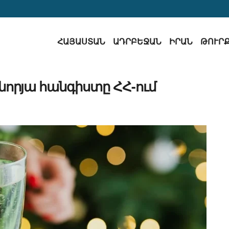
ՀԱՅԱՍՏԱՆ
ԱԴՐԲԵՋԱՆ
ԻՐԱՆ
ԹՈՒՐ
որյա հանգիստը ՀՀ-ում