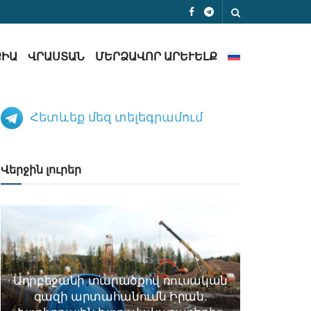
ՔԻԱ
ՎՐԱՍՏԱՆ
ՄԵՐՁԱՎՈՐ ԱՐԵՒԵԼՔ
Հետևեք մեզ տելեգրամում
Վերջին լուրեր
Ադրբեջանի տարածքով ռուսական
գազի արտահանումն Իրան.