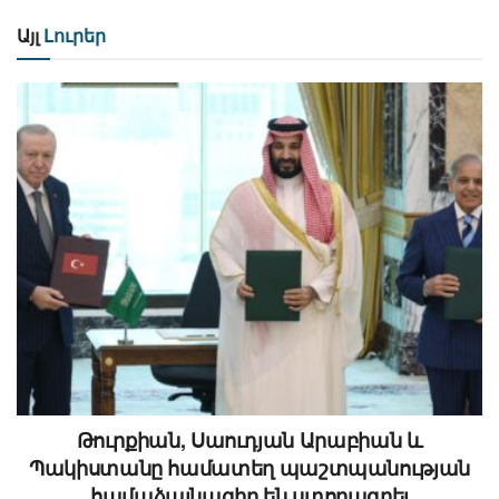
Այլ
Լուրեր
Թուրքիան, Սաուդյան Արաբիան և
Պակիստանը համատեղ պաշտպանության
համաձայնագիր են ստորագրել