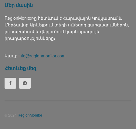
Մեր մասին
RegionMonitor-ը հետևում է Հարավային Կովկասում և
Մերձավոր Արևելքում տեղի ունեցող զարգացումներին,
լուսաբանում և վերլուծում կարևորագույն
իրադարձությունները։
Կապ:
info@regionmonitor.com
Հետևեք մեզ
© 2024
RegionMonitor
Русский
(
Russian
)