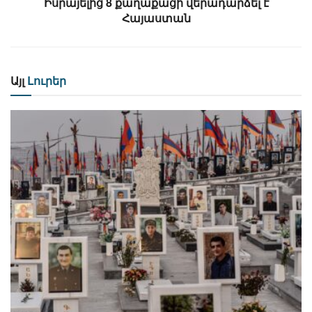
Իսրայելից 8 քաղաքացի վերադարձել է
Հայաստան
Այլ
Լուրեր