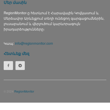
Մեր մասին
RegionMonitor-ը հետևում է Հարավային Կովկասում և
Մերձավոր Արևելքում տեղի ունեցող զարգացումներին,
լուսաբանում և վերլուծում կարևորագույն
իրադարձությունները։
Կապ:
info@regionmonitor.com
Հետևեք մեզ
© 2024
RegionMonitor
Русский
(
Russian
)