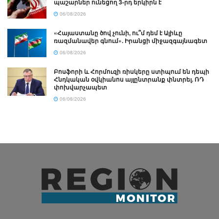
պաշարներ ունեցող 3-րդ երկիրն է
06/08/2026
«Հայաստանը ծով չունի, ու՞մ դեմ է Ալիևը
ռազմանավեր գնում». Իրանցի միջազգայնագետ
06/08/2026
Բոսֆորի և Հորմուզի ռիսկերը ստիպում են դեպի
Հնդկական օվկիանոս այլընտրանք փնտրել. ՌԴ
փոխվարչապետ
06/08/2026