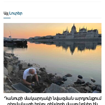
Այլ
Լուրեր
Դանուբի մակարդակի նվազման արդյունքում
գերմանացի երկու զինվորի մասունքներ են