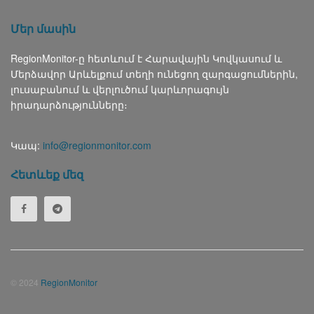
Մեր մասին
RegionMonitor-ը հետևում է Հարավային Կովկասում և
Մերձավոր Արևելքում տեղի ունեցող զարգացումներին,
լուսաբանում և վերլուծում կարևորագույն
իրադարձությունները։
Կապ:
info@regionmonitor.com
Հետևեք մեզ
© 2024
RegionMonitor