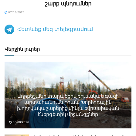
շարք պնդումներ
07/08/2026
Հետևեք մեզ տելեգրամում
Վերջին լուրեր
Ադրբեջանի տարածքով ռուսական գազի
արտահանումն Իրան. Խորհրդային
խողովակաշարերից մինչև եվրասիական
էներգետիկ միջանցքներ
08/08/2026