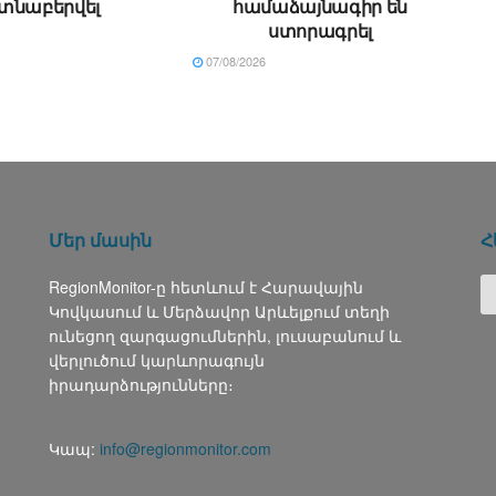
տնաբերվել
համաձայնագիր են
ստորագրել
07/08/2026
Մեր մասին
Հ
RegionMonitor-ը հետևում է Հարավային
Կովկասում և Մերձավոր Արևելքում տեղի
ունեցող զարգացումներին, լուսաբանում և
վերլուծում կարևորագույն
իրադարձությունները։
Կապ:
info@regionmonitor.com