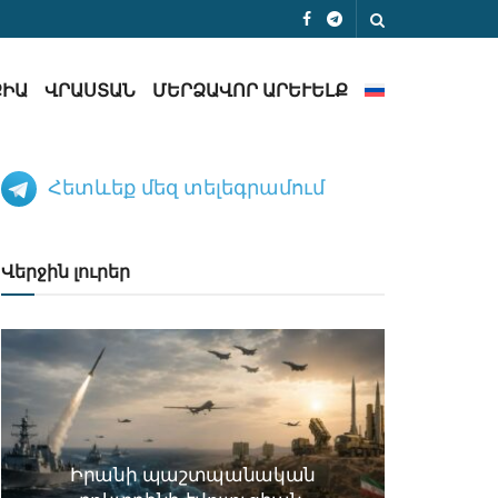
ՔԻԱ
ՎՐԱՍՏԱՆ
ՄԵՐՁԱՎՈՐ ԱՐԵՒԵԼՔ
Հետևեք մեզ տելեգրամում
Վերջին լուրեր
Իրանի պաշտպանական