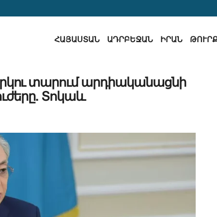
ՀԱՅԱՍՏԱՆ
ԱԴՐԲԵՋԱՆ
ԻՐԱՆ
ԹՈՒՐ
րկու տարում արդիականացնի
ւժերը. Տոկաև