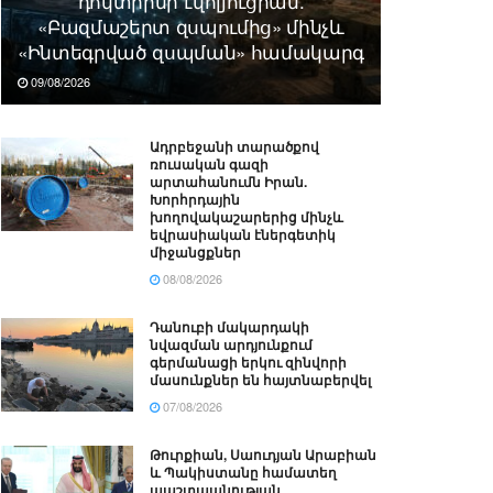
դոկտրինի էվոլյուցիան.
«Բազմաշերտ զսպումից» մինչև
«Ինտեգրված զսպման» համակարգ
09/08/2026
Ադրբեջանի տարածքով
ռուսական գազի
արտահանումն Իրան.
Խորհրդային
խողովակաշարերից մինչև
եվրասիական էներգետիկ
միջանցքներ
08/08/2026
Դանուբի մակարդակի
նվազման արդյունքում
գերմանացի երկու զինվորի
մասունքներ են հայտնաբերվել
07/08/2026
Թուրքիան, Սաուդյան Արաբիան
և Պակիստանը համատեղ
պաշտպանության