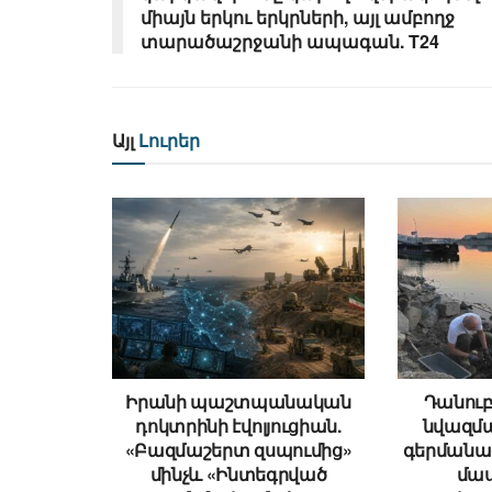
միայն երկու երկրների, այլ ամբողջ
տարածաշրջանի ապագան. T24
Այլ
Լուրեր
Իրանի պաշտպանական
Դանու
դոկտրինի էվոլյուցիան.
նվազմա
«Բազմաշերտ զսպումից»
գերմանաց
մինչև «Ինտեգրված
մաս