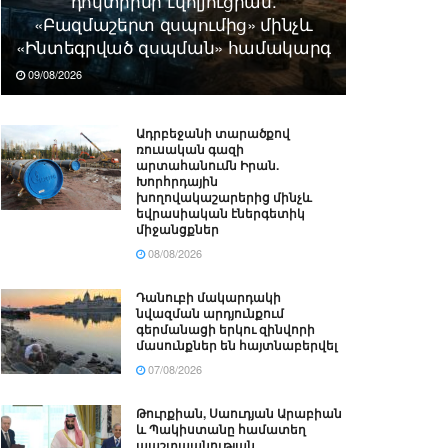
դոկտրինի էվոլյուցիան.
«Բազմաշերտ զսպումից» մինչև
«Ինտեգրված զսպման» համակարգ
09/08/2026
Ադրբեջանի տարածքով
ռուսական գազի
արտահանումն Իրան.
Խորհրդային
խողովակաշարերից մինչև
եվրասիական էներգետիկ
միջանցքներ
08/08/2026
Դանուբի մակարդակի
նվազման արդյունքում
գերմանացի երկու զինվորի
մասունքներ են հայտնաբերվել
07/08/2026
Թուրքիան, Սաուդյան Արաբիան
և Պակիստանը համատեղ
պաշտպանության