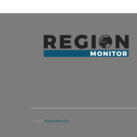
© 2024
RegionMonitor