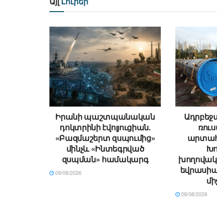
Այլ
Լուրեր
Իրանի պաշտպանական
Ադրբեջ
դոկտրինի էվոլյուցիան.
ռու
«Բազմաշերտ զսպումից»
արտահ
մինչև «Ինտեգրված
Խո
զսպման» համակարգ
խողովակ
եվրասիա
09/08/2026
մի
08/08/2026