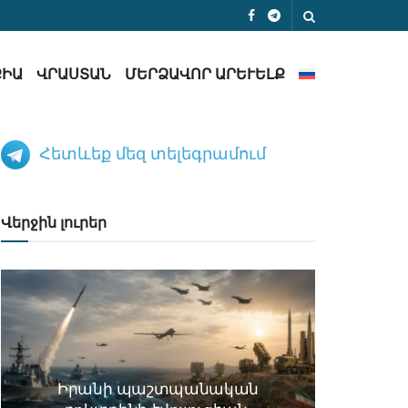
ՔԻԱ
ՎՐԱՍՏԱՆ
ՄԵՐՁԱՎՈՐ ԱՐԵՒԵԼՔ
Հետևեք մեզ տելեգրամում
Վերջին լուրեր
Իրանի պաշտպանական