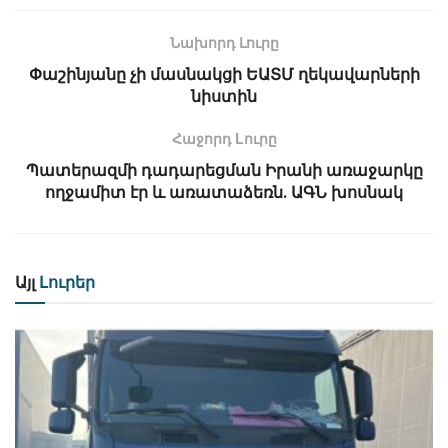
Նախորդ Լուրը
Փաշինյանը չի մասնակցի ԵԱՏՄ ղեկավարների
նիստին
Հաջորդ Lուրը
Պատերազմի դադարեցման Իրանի առաջարկը
ողջամիտ էր և առատաձեռն․ ԱԳՆ խոսնակ
Այլ
Լուրեր