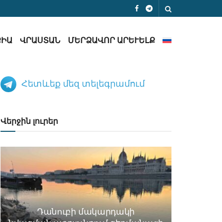
ՔԻԱ
ՎՐԱՍՏԱՆ
ՄԵՐՁԱՎՈՐ ԱՐԵՒԵԼՔ
Հետևեք մեզ տելեգրամում
Վերջին լուրեր
Դանուբի մակարդակի