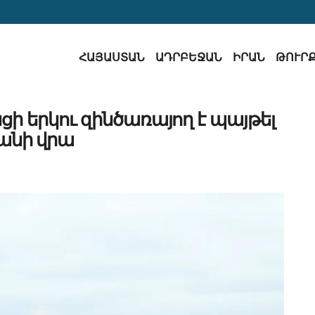
ՀԱՅԱՍՏԱՆ
ԱԴՐԲԵՋԱՆ
ԻՐԱՆ
ԹՈՒՐ
 երկու զինծառայող է պայթել
անի վրա