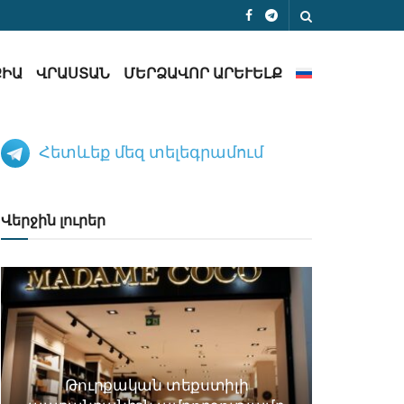
ՔԻԱ
ՎՐԱՍՏԱՆ
ՄԵՐՁԱՎՈՐ ԱՐԵՒԵԼՔ
Հետևեք մեզ տելեգրամում
Վերջին լուրեր
Թուրքական տեքստիլի