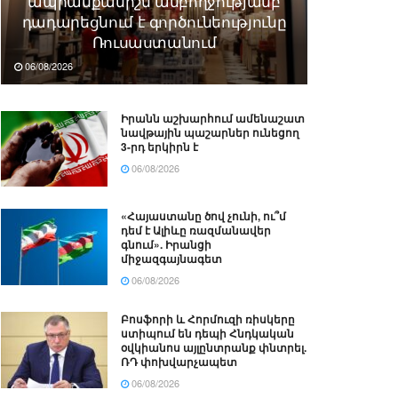
ապրանքանիշն ամբողջությամբ
դադարեցնում է գործունեությունը
Ռուսաստանում
06/08/2026
Իրանն աշխարհում ամենաշատ
նավթային պաշարներ ունեցող
3-րդ երկիրն է
06/08/2026
«Հայաստանը ծով չունի, ու՞մ
դեմ է Ալիևը ռազմանավեր
գնում». Իրանցի
միջազգայնագետ
06/08/2026
Բոսֆորի և Հորմուզի ռիսկերը
ստիպում են դեպի Հնդկական
օվկիանոս այլընտրանք փնտրել.
ՌԴ փոխվարչապետ
06/08/2026