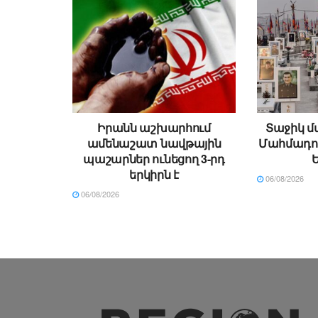
Իրանն աշխարհում
Տաջիկ մ
ամենաշատ նավթային
Մահմադովը
պաշարներ ունեցող 3-րդ
երկիրն է
06/08/2026
06/08/2026