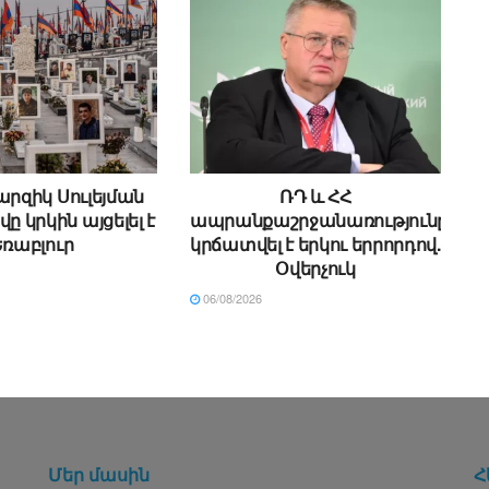
արզիկ Սուլեյման
ՌԴ և ՀՀ
 կրկին այցելել է
ապրանքաշրջանառությունը
Եռաբլուր
կրճատվել է երկու երրորդով.
Օվերչուկ
06/08/2026
Մեր մասին
Հ