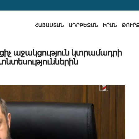
ՀԱՅԱՍՏԱՆ
ԱԴՐԲԵՋԱՆ
ԻՐԱՆ
ԹՈՒՐ
ցիչ աջակցություն կտրամադրի
տնտեսություններին