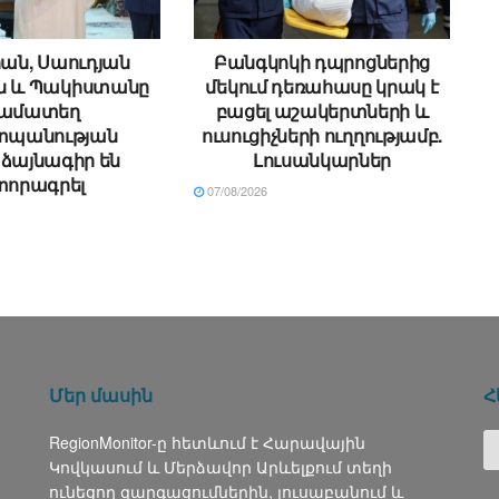
ան, Սաուդյան
Բանգկոկի դպրոցներից
ն և Պակիստանը
մեկում դեռահասը կրակ է
ամատեղ
բացել աշակերտների և
պանության
ուսուցիչների ուղղությամբ.
ձայնագիր են
Լուսանկարներ
տորագրել
07/08/2026
Մեր մասին
Հ
RegionMonitor-ը հետևում է Հարավային
Կովկասում և Մերձավոր Արևելքում տեղի
ունեցող զարգացումներին, լուսաբանում և