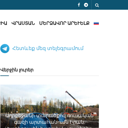
ՔԻԱ
ՎՐԱՍՏԱՆ
ՄԵՐՁԱՎՈՐ ԱՐԵՒԵԼՔ
Հետևեք մեզ տելեգրամում
Վերջին լուրեր
Ադրբեջանի տարածքով ռուսական
գազի արտահանումն Իրան.