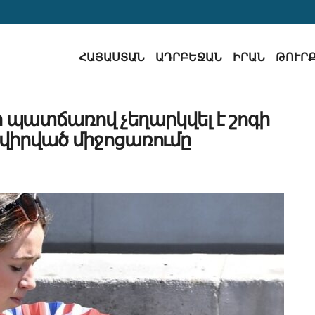
ՀԱՅԱՍՏԱՆ
ԱԴՐԲԵՋԱՆ
ԻՐԱՆ
ԹՈՒՐ
ի պատճառով չեղարկվել է շոգի
վիրված միջոցառումը