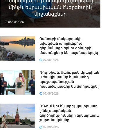
Խորհրդային խողովակաշարերից
մինչև եվրասիական էներգետիկ
միջանցքներ
08/08/2026
Դանուբի մակարդակի
նվազման արդյունքում
գերմանացի երկու զինվորի
մասունքներ են հայտնաբերվել
07/08/2026
Թուրքիան, Սաուդյան Արաբիան
և Պակիստանը համատեղ
պաշտպանության
համաձայնագիր են ստորագրել
07/08/2026
ՌԴ-ում կոչ են արել պատրաստ
լինել ռազմական
գործողությունների երկարատև
շարունակմանը
07/08/2026