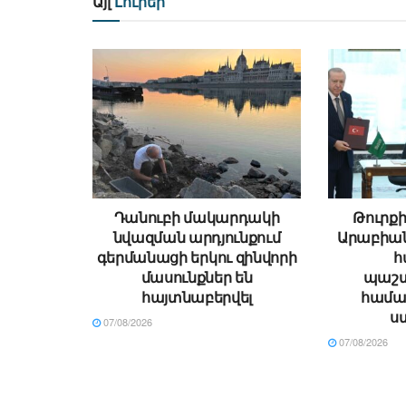
Այլ
Լուրեր
Դանուբի մակարդակի
Թուրքի
նվազման արդյունքում
Արաբիա
գերմանացի երկու զինվորի
հ
մասունքներ են
պաշտ
հայտնաբերվել
համա
ս
07/08/2026
07/08/2026