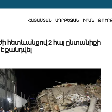
ՀԱՅԱՍՏԱՆ
ԱԴՐԲԵՋԱՆ
ԻՐԱՆ
ԹՈՒՐ
ժի հետևանքով 2 հայ ընտանիքի
 է քանդվել