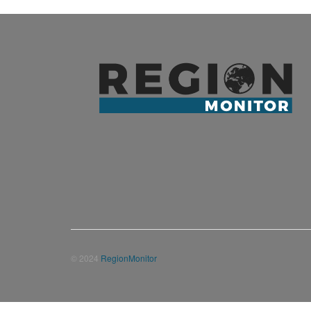
© 2024
RegionMonitor