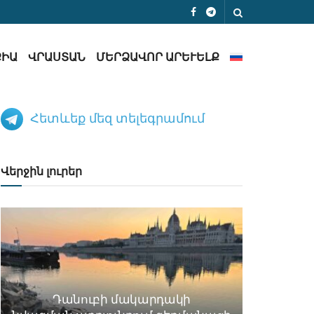
ՔԻԱ
ՎՐԱՍՏԱՆ
ՄԵՐՁԱՎՈՐ ԱՐԵՒԵԼՔ
Հետևեք մեզ տելեգրամում
Վերջին լուրեր
Դանուբի մակարդակի