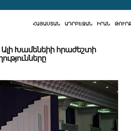
ՀԱՅԱՍՏԱՆ
ԱԴՐԲԵՋԱՆ
ԻՐԱՆ
ԹՈՒՐ
ն Ալի Խամենեիի հրաժեշտի
ությունները