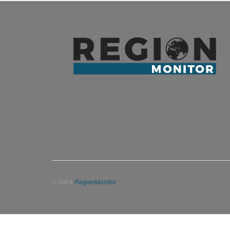
© 2024
RegionMonitor