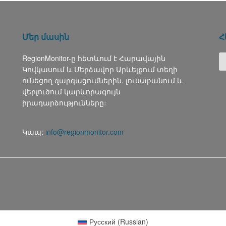
Մեր մասին
Հ
RegionMonitor-ը հետևում է Հարավային
Կովկասում և Մերձավոր Արևելքում տեղի
ունեցող զարգացումներին, լուսաբանում և
վերլուծում կարևորագույն
իրադարձությունները։
Կապ:
info@regionmonitor.com
Русский
(
Russian
)