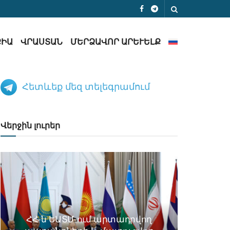
ՔԻԱ
ՎՐԱՍՏԱՆ
ՄԵՐՁԱՎՈՐ ԱՐԵՒԵԼՔ
Հետևեք մեզ տելեգրամում
Վերջին լուրեր
ՀՀ-ն ԵԱՏՄ-ում արտադրվող