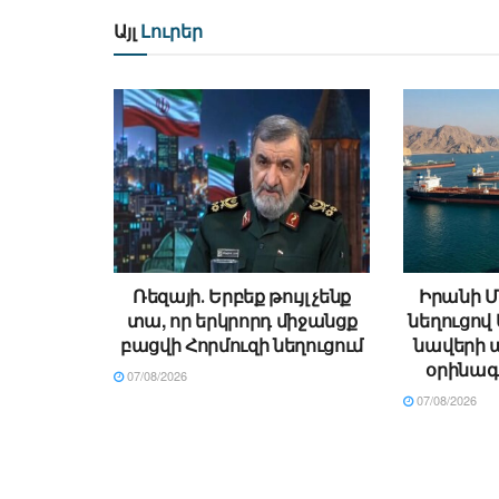
Այլ
Լուրեր
Ռեզայի․ Երբեք թույլ չենք
Իրանի Մ
տա, որ երկրորդ միջանցք
նեղուցով 
բացվի Հորմուզի նեղուցում
նավերի 
օրինագ
07/08/2026
07/08/2026