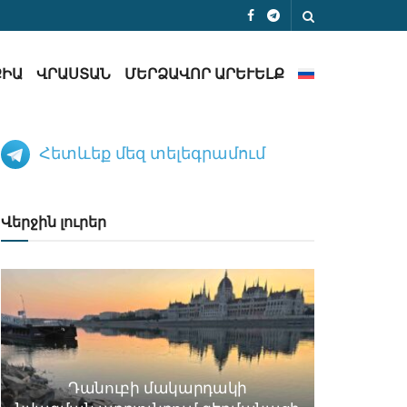
ՔԻԱ
ՎՐԱՍՏԱՆ
ՄԵՐՁԱՎՈՐ ԱՐԵՒԵԼՔ
Հետևեք մեզ տելեգրամում
Վերջին լուրեր
Դանուբի մակարդակի