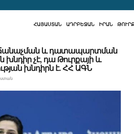
ՀԱՅԱՍՏԱՆ
ԱԴՐԲԵՋԱՆ
ԻՐԱՆ
ԹՈՒՐ
ն ճանաչման և դատապարտման
 խնդիր չէ, դա Թուրքայի և
թյան խնդիրն է. ՀՀ ԱԳՆ
աստան