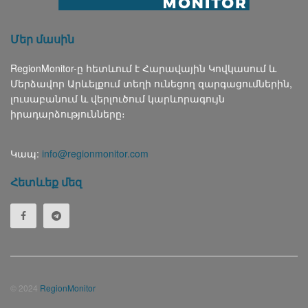
Մեր մասին
RegionMonitor-ը հետևում է Հարավային Կովկասում և
Մերձավոր Արևելքում տեղի ունեցող զարգացումներին,
լուսաբանում և վերլուծում կարևորագույն
իրադարձությունները։
Կապ:
info@regionmonitor.com
Հետևեք մեզ
© 2024
RegionMonitor