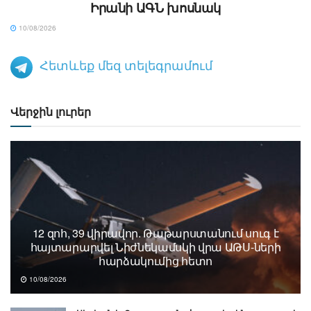
Իրանի ԱԳՆ խոսնակ
10/08/2026
Հետևեք մեզ տելեգրամում
Վերջին լուրեր
12 զոհ, 39 վիրավոր. Թաթարստանում սուգ է
հայտարարվել Նիժնեկամսկի վրա ԱԹՍ-ների
հարձակումից հետո
10/08/2026