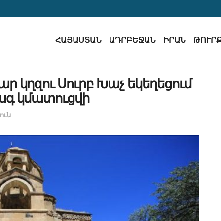
ՀԱՅԱՍՏԱՆ
ԱԴՐԲԵՋԱՆ
ԻՐԱՆ
ԹՈՒՐ
ր կղզու Սուրբ Խաչ եկեղեցում
գ կմատուցվի
ուն