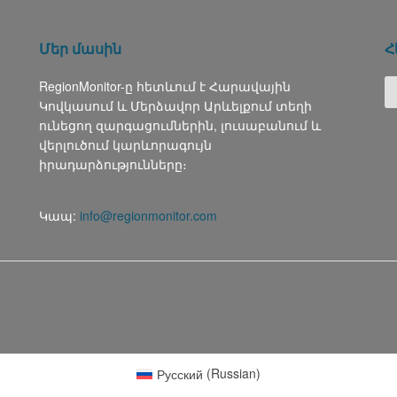
Մեր մասին
Հ
RegionMonitor-ը հետևում է Հարավային
Կովկասում և Մերձավոր Արևելքում տեղի
ունեցող զարգացումներին, լուսաբանում և
վերլուծում կարևորագույն
իրադարձությունները։
Կապ:
info@regionmonitor.com
Русский
(
Russian
)