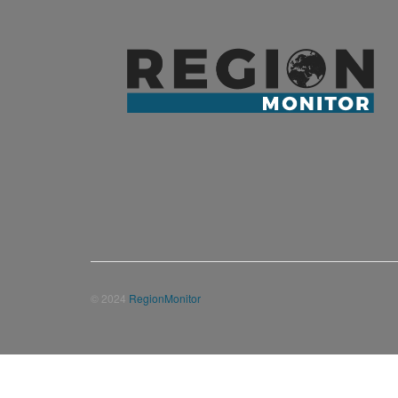
© 2024
RegionMonitor