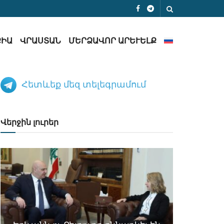
ՔԻԱ
ՎՐԱՍՏԱՆ
ՄԵՐՁԱՎՈՐ ԱՐԵՒԵԼՔ
Հետևեք մեզ տելեգրամում
Վերջին լուրեր