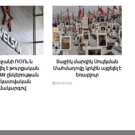
ջանի ՌՕՈւ-ն
Տաջիկ մարզիկ Սուլեյման
ել է թուրքական
Մահմադովը կրկին այցելել է
N ընկերության
Եռաբլուր
եկատվական
06/08/2026
մակարգով