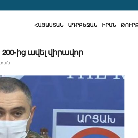
ՀԱՅԱՍՏԱՆ
ԱԴՐԲԵՋԱՆ
ԻՐԱՆ
ԹՈՒՐ
, 200-ից ավել վիրավոր
ստան