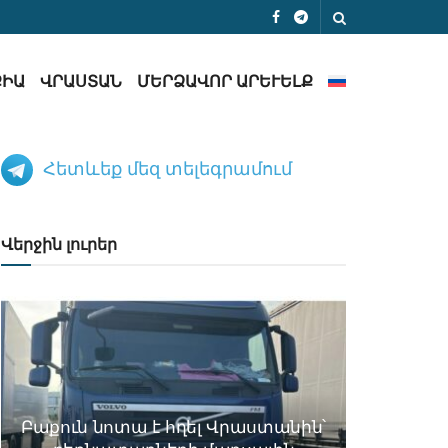
ՔԻԱ
ՎՐԱՍՏԱՆ
ՄԵՐՁԱՎՈՐ ԱՐԵՒԵԼՔ
Հետևեք մեզ տելեգրամում
Վերջին լուրեր
Բաքուն նոտա է հղել Վրաստանին՝