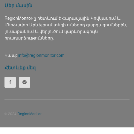
Մեր մասին
RegionMonitor-ը հետևում է Հարավային Կովկասում և
Մերձավոր Արևելքում տեղի ունեցող զարգացումներին,
լուսաբանում և վերլուծում կարևորագույն
իրադարձությունները։
Կապ:
info@regionmonitor.com
Հետևեք մեզ
© 2024
RegionMonitor