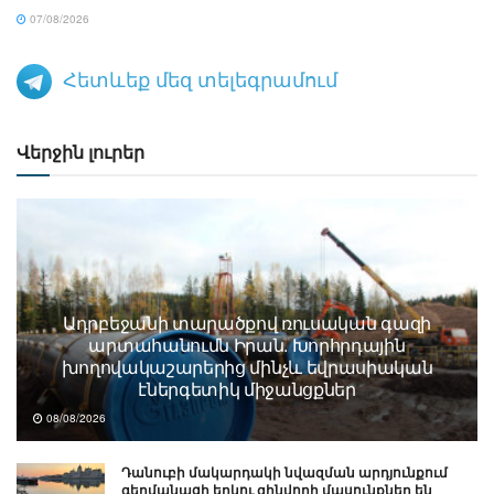
07/08/2026
Հետևեք մեզ տելեգրամում
Վերջին լուրեր
Ադրբեջանի տարածքով ռուսական գազի
արտահանումն Իրան. Խորհրդային
խողովակաշարերից մինչև եվրասիական
էներգետիկ միջանցքներ
08/08/2026
Դանուբի մակարդակի նվազման արդյունքում
գերմանացի երկու զինվորի մասունքներ են