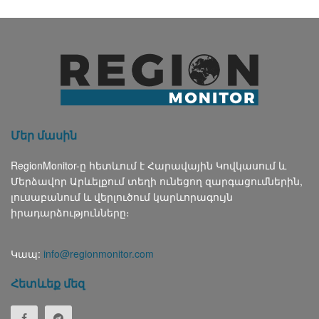
Մեր մասին
RegionMonitor-ը հետևում է Հարավային Կովկասում և
Մերձավոր Արևելքում տեղի ունեցող զարգացումներին,
լուսաբանում և վերլուծում կարևորագույն
իրադարձությունները։
Կապ:
info@regionmonitor.com
Հետևեք մեզ