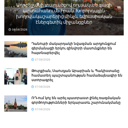
Ադրբեջանի տարածքով ռուսական գազի
արտահանումն Իրան. Խորհրդային
խողովակաշարերից մինչև եվրասիական
էներգետիկ միջանցքներ
08/08/2026
Դանուբի մակարդակի նվազման արդյունքում
գերմանացի երկու զինվորի մասունքներ են
հայտնաբերվել
07/08/2026
Թուրքիան, Սաուդյան Արաբիան և Պակիստանը
համատեղ պաշտպանության համաձայնագիր են
ստորագրել
07/08/2026
ՌԴ-ում կոչ են արել պատրաստ լինել ռազմական
գործողությունների երկարատև շարունակմանը
07/08/2026