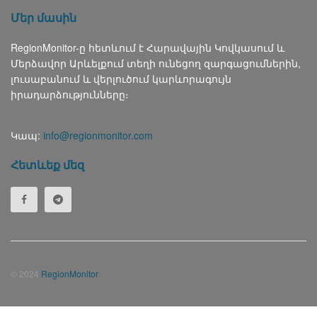
Մեր մասին
RegionMonitor-ը հետևում է Հարավային Կովկասում և
Մերձավոր Արևելքում տեղի ունեցող զարգացումներին,
լուսաբանում և վերլուծում կարևորագույն
իրադարձությունները։
Կապ:
info@regionmonitor.com
Հետևեք մեզ
© 2024
RegionMonitor