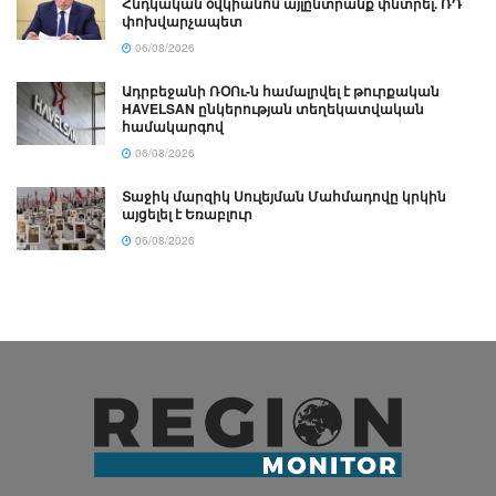
Հնդկական օվկիանոս այլընտրանք փնտրել. ՌԴ
փոխվարչապետ
06/08/2026
Ադրբեջանի ՌՕՈւ-ն համալրվել է թուրքական
HAVELSAN ընկերության տեղեկատվական
համակարգով
06/08/2026
Տաջիկ մարզիկ Սուլեյման Մահմադովը կրկին
այցելել է Եռաբլուր
06/08/2026