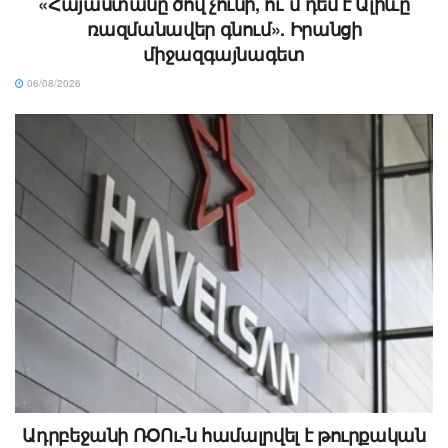
«Հայաստանը ծով չունի, ու՞մ դեմ է Ալիևը
ռազմանավեր գնում». Իրանցի
միջազգայնագետ
06/08/2026
Ադրբեջանի ՌՕՈւ-ն համալրվել է թուրքական