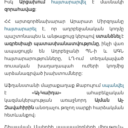
Իսկ
Արցախում
հայտարարվել
է մասնակի
զորահավաք
:
ՀՀ արտգործնախարար Արարատ Միրզոյանը
հայտարարել
է, որ ադրբեջանական կողմը
պաշտոնապես և անթաքույց կերպով
ստանձնել
է
ագրեսիայի
պատասխանատվությունը
, ինչի վառ
ապացույցն են Ադրբեջանի ՊՆ-ի և ԱԳՆ
հայտարարությունները, ԼՂ-ում տեղակայված
ռուսական խաղաղապահ ուժերի կողմից
արձանագրված խախտումները:
Աֆղանստանի մայրաքաղաք Քաբուլում
սպանվել
է
«Ալ-Կաիդա»
ահաբեկչական
կազմակերպության առաջնորդ
Այման Ալ-
Զավահիրին
անօդաչու թռչող սարքի հարձակման
հետևանքով։
Շիայական Մահդիի սպասավորների միություն»