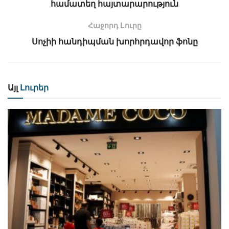
համատեղ հայտարարություն
Հաջորդ Lուրը
Սոչիի հանդիպման խորհրդավոր ֆոնը
Այլ
Լուրեր