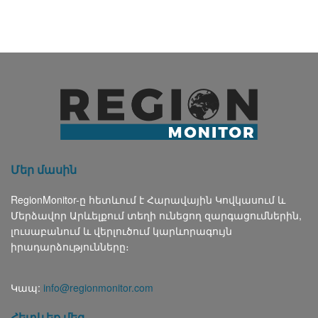
Մեր մասին
RegionMonitor-ը հետևում է Հարավային Կովկասում և
Մերձավոր Արևելքում տեղի ունեցող զարգացումներին,
լուսաբանում և վերլուծում կարևորագույն
իրադարձությունները։
Կապ:
info@regionmonitor.com
Հետևեք մեզ