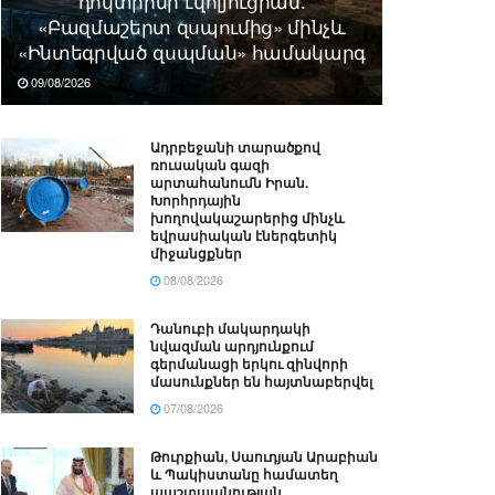
դոկտրինի էվոլյուցիան.
«Բազմաշերտ զսպումից» մինչև
«Ինտեգրված զսպման» համակարգ
09/08/2026
Ադրբեջանի տարածքով
ռուսական գազի
արտահանումն Իրան.
Խորհրդային
խողովակաշարերից մինչև
եվրասիական էներգետիկ
միջանցքներ
08/08/2026
Դանուբի մակարդակի
նվազման արդյունքում
գերմանացի երկու զինվորի
մասունքներ են հայտնաբերվել
07/08/2026
Թուրքիան, Սաուդյան Արաբիան
և Պակիստանը համատեղ
պաշտպանության