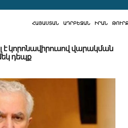
ՀԱՅԱՍՏԱՆ
ԱԴՐԲԵՋԱՆ
ԻՐԱՆ
ԹՈՒՐ
է կորոնավիրուսով վարակման
մեկ դեպք