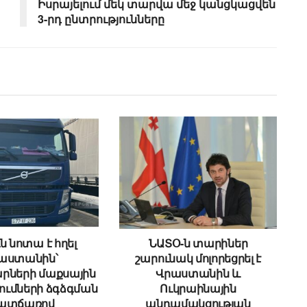
Իսրայելում մեկ տարվա մեջ կանցկացվեն
3-րդ ընտրությունները
ն նոտա է հղել
ՆԱՏՕ-ն տարիներ
աստանին՝
շարունակ մոլորեցրել է
րների մաքսային
Վրաստանին և
ւմների ձգձգման
Ուկրաինային
ատճառով
անդամակցության