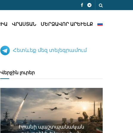
ՔԻԱ
ՎՐԱՍՏԱՆ
ՄԵՐՁԱՎՈՐ ԱՐԵՒԵԼՔ
Հետևեք մեզ տելեգրամում
Վերջին լուրեր
Իրանի պաշտպանական