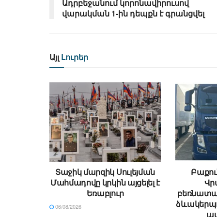
Ադրբեջանում կորոնավիրուսով
վարակման 1-ին դեպքն է գրանցվել
Այլ
Լուրեր
Տաջիկ մարզիկ Սուլեյման
Բաքու
Մահմադովը կրկին այցելել է
Վր
Եռաբլուր
բեռնատա
ձևակերպո
06/08/2026
պ