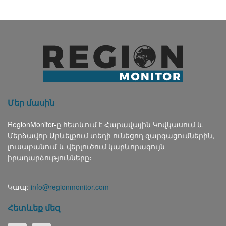
Մեր մասին
RegionMonitor-ը հետևում է Հարավային Կովկասում և
Մերձավոր Արևելքում տեղի ունեցող զարգացումներին,
լուսաբանում և վերլուծում կարևորագույն
իրադարձությունները։
Կապ:
info@regionmonitor.com
Հետևեք մեզ