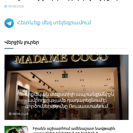
06/08/2026
Հետևեք մեզ տելեգրամում
Վերջին լուրեր
Թուրքական տեքստիլի ապրանքանիշն
ամբողջությամբ դադարեցնում է
գործունեությունը Ռուսաստանում
06/08/2026
Իրանն աշխարհում ամենաշատ նավթային
պաշարներ ունեցող 3-րդ երկիրն է