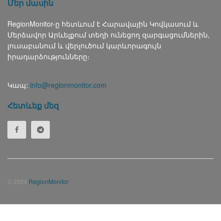
Մեր մասին
RegionMonitor-ը հետևում է Հարավային Կովկասում և
Մերձավոր Արևելքում տեղի ունեցող զարգացումներին,
լուսաբանում և վերլուծում կարևորագույն
իրադարձությունները։
Կապ:
info@regionmonitor.com
Հետևեք մեզ
© 2024
RegionMonitor
Русский
(
Russian
)