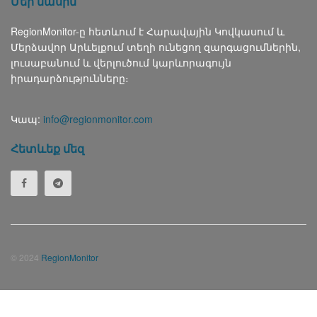
Մեր մասին
RegionMonitor-ը հետևում է Հարավային Կովկասում և
Մերձավոր Արևելքում տեղի ունեցող զարգացումներին,
լուսաբանում և վերլուծում կարևորագույն
իրադարձությունները։
Կապ:
info@regionmonitor.com
Հետևեք մեզ
© 2024
RegionMonitor
Русский
(
Russian
)