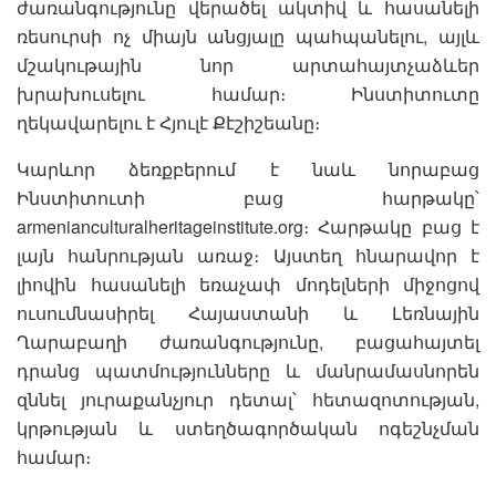
ժառանգությունը վերածել ակտիվ և հասանելի
ռեսուրսի ոչ միայն անցյալը պահպանելու, այլև
մշակութային նոր արտահայտչաձևեր
խրախուսելու համար։ Ինստիտուտը
ղեկավարելու է Հյուլէ Քէշիշեանը։
Կարևոր ձեռքբերում է նաև նորաբաց
Ինստիտուտի բաց հարթակը՝
armenianculturalheritageinstitute.org։ Հարթակը բաց է
լայն հանրության առաջ։ Այստեղ հնարավոր է
լիովին հասանելի եռաչափ մոդելների միջոցով
ուսումնասիրել Հայաստանի և Լեռնային
Ղարաբաղի ժառանգությունը, բացահայտել
դրանց պատմությունները և մանրամասնորեն
զննել յուրաքանչյուր դետալ՝ հետազոտության,
կրթության և ստեղծագործական ոգեշնչման
համար։