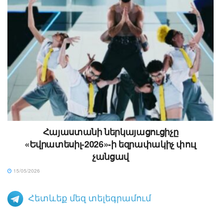
Հայաստանի ներկայացուցիչը
«Եվրատեսիլ-2026»-ի եզրափակիչ փուլ
չանցավ
15/05/2026
Հետևեք մեզ տելեգրամում