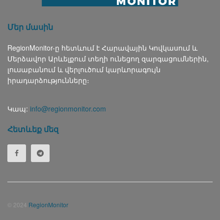
Մեր մասին
RegionMonitor-ը հետևում է Հարավային Կովկասում և
Մերձավոր Արևելքում տեղի ունեցող զարգացումներին,
լուսաբանում և վերլուծում կարևորագույն
իրադարձությունները։
Կապ:
info@regionmonitor.com
Հետևեք մեզ
© 2024
RegionMonitor