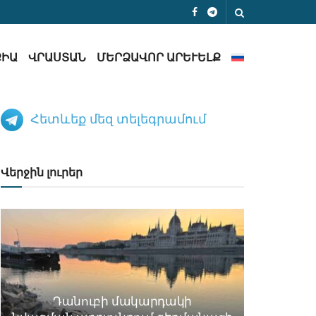
ՔԻԱ
ՎՐԱՍՏԱՆ
ՄԵՐՁԱՎՈՐ ԱՐԵՒԵԼՔ
Հետևեք մեզ տելեգրամում
Վերջին լուրեր
Դանուբի մակարդակի