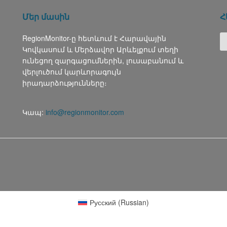
Մեր մասին
Հ
RegionMonitor-ը հետևում է Հարավային
Կովկասում և Մերձավոր Արևելքում տեղի
ունեցող զարգացումներին, լուսաբանում և
վերլուծում կարևորագույն
իրադարձությունները։
Կապ:
info@regionmonitor.com
Русский
(
Russian
)