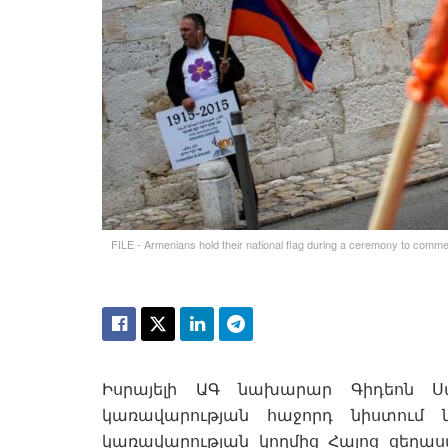
FILE - Armenians hold their national flag during a ceremony to comme
Իսրայելի ԱԳ նախարար Գիդեոն Ս
կառավարության հաջորդ նիստում 
կառավարության կողմից Հայոց ցեղ