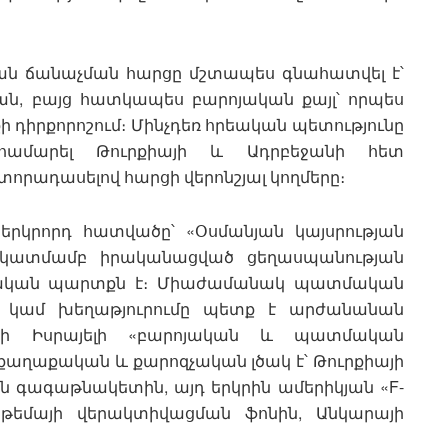
յան ճանաչման հարցը մշտապես գնահատվել է՝
ն, բայց հատկապես բարոյական քայլ՝ որպես
 դիրքորոշում։ Մինչդեռ հրեական պետությունը
համարել Թուրքիայի և Ադրբեջանի հետ
տորադասելով հարցի վերոնշյալ կողմերը։
երկրորդ հատվածը՝ «Օսմանյան կայսրության
 նկատմամբ իրականացված ցեղասպանության
մական պարտքն է։ Միաժամանակ պատմական
մը կամ խեղաթյուրումը պետք է արժանանան
ի Իսրայելի «բարոյական և պատմական
քաղաքական և քարոզչական լծակ է՝ Թուրքիայի
ն գագաթնակետին, այդ երկրին ամերիկյան «F-
թեմայի վերակտիվացման ֆոնին, Անկարայի