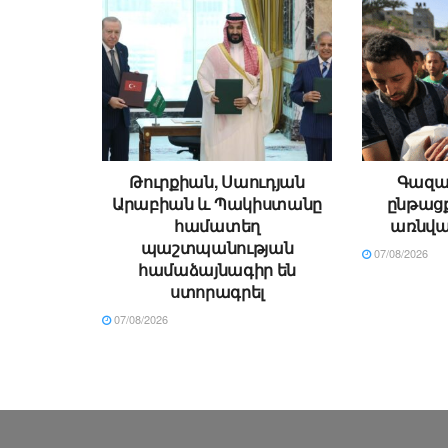
Թուրքիան, Սաուդյան
Գազայ
Արաբիան և Պակիստանը
ընթացք
համատեղ
առնվա
պաշտպանության
07/08/2026
համաձայնագիր են
ստորագրել
07/08/2026