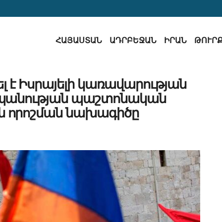
ՀԱՅԱՍՏԱՆ
ԱԴՐԲԵՋԱՆ
ԻՐԱՆ
ԹՈՒՐ
 է Իսրայելի կառավարության
սպանության պաշտոնական
ն որոշման նախագիծը