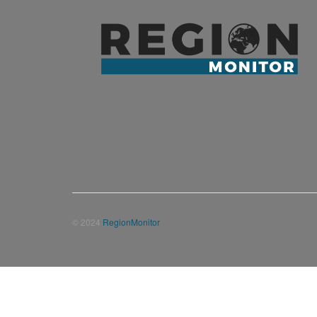
© 2024
RegionMonitor