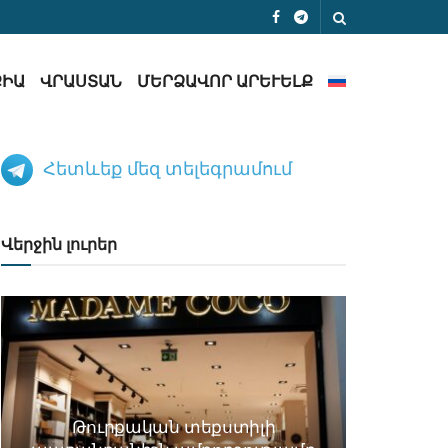
ՔԻԱ
ՎՐԱՍՏԱՆ
ՄԵՐՁԱՎՈՐ ԱՐԵՒԵԼՔ
Հետևեք մեզ տելեգրամում
Վերջին լուրեր
Թուրքական տեքստիլի