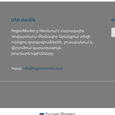
Մեր մասին
Հ
RegionMonitor-ը հետևում է Հարավային
Կովկասում և Մերձավոր Արևելքում տեղի
ունեցող զարգացումներին, լուսաբանում և
վերլուծում կարևորագույն
իրադարձությունները։
Կապ:
info@regionmonitor.com
Русский
(
Russian
)