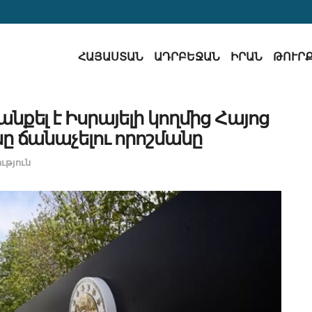
ՀԱՅԱՍՏԱՆ
ԱԴՐԲԵՋԱՆ
ԻՐԱՆ
ԹՈՒՐ
նքել է Իսրայելի կողմից Հայոց
ը ճանաչելու որոշմանը
թյուն