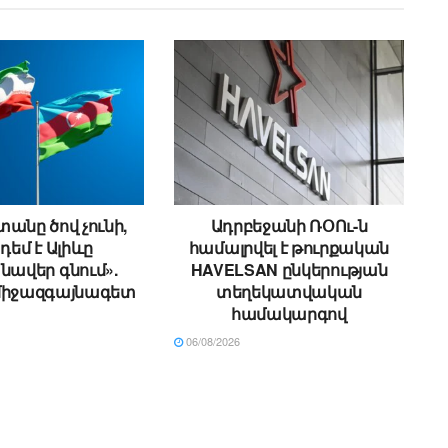
անը ծով չունի,
Ադրբեջանի ՌՕՈւ-ն
 դեմ է Ալիևը
համալրվել է թուրքական
ավեր գնում».
HAVELSAN ընկերության
միջազգայնագետ
տեղեկատվական
համակարգով
06/08/2026