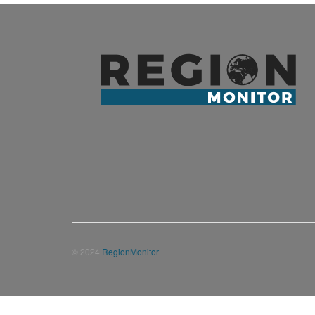
© 2024
RegionMonitor