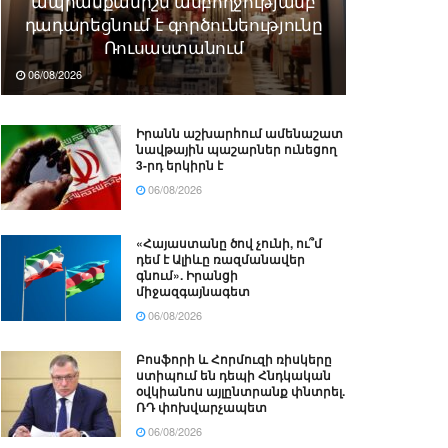
ապրանքանիշն ամբողջությամբ
դադարեցնում է գործունեությունը
Ռուսաստանում
06/08/2026
Իրանն աշխարհում ամենաշատ
նավթային պաշարներ ունեցող
3-րդ երկիրն է
06/08/2026
«Հայաստանը ծով չունի, ու՞մ
դեմ է Ալիևը ռազմանավեր
գնում». Իրանցի
միջազգայնագետ
06/08/2026
Բոսֆորի և Հորմուզի ռիսկերը
ստիպում են դեպի Հնդկական
օվկիանոս այլընտրանք փնտրել.
ՌԴ փոխվարչապետ
06/08/2026