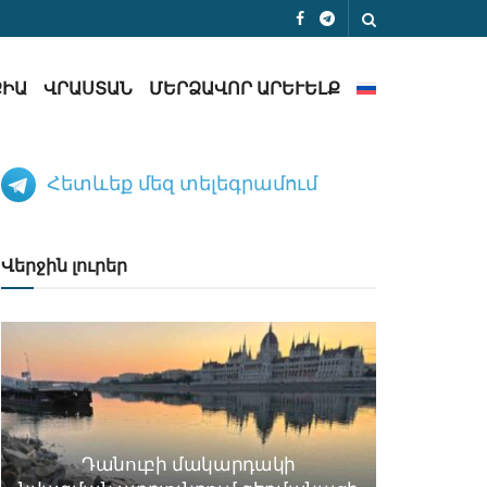
ՔԻԱ
ՎՐԱՍՏԱՆ
ՄԵՐՁԱՎՈՐ ԱՐԵՒԵԼՔ
Հետևեք մեզ տելեգրամում
Վերջին լուրեր
Դանուբի մակարդակի