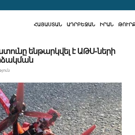
ՀԱՅԱՍՏԱՆ
ԱԴՐԲԵՋԱՆ
ԻՐԱՆ
ԹՈՒՐ
տունը ենթարկվել է ԱԹՍ-ների
րձակման
յուն