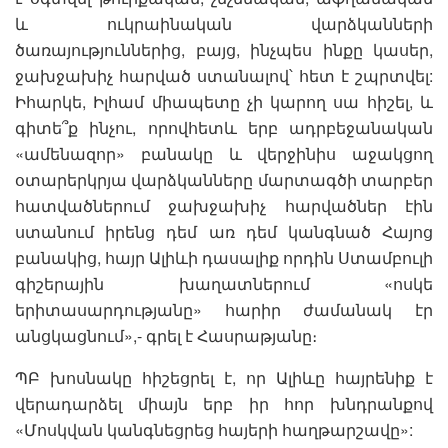
և ուկրաինական վարձկանների
ծառայություններից, բայց, ինչպես ինքը կասեր,
ջախջախիչ հարված ստանալով՝ հետ է շպրտվել:
Իհարկե, Իլհամ միապետը չի կարող սա հիշել, և
գիտե՞ք ինչու, որովհետև երբ ադրբեջանական
«ամենազոր» բանակը և վերջինիս աջակցող
օտարերկրյա վարձկանները մարտագծի տարբեր
հատվածներում ջախջախիչ հարվածներ էին
ստանում իրենց դեմ առ դեմ կանգնած Հայոց
բանակից, հայր Ալիևի դասալիք որդին Ստամբուլի
գիշերային խաղատներում «ոսկե
երիտասարդությանը» հարիր ժամանակ էր
անցկացնում»,- գրել է Հասրաթյանը։
ՊԲ խոսնակը հիշեցրել է, որ Ալիևը հայրենիք է
վերադարձել միայն երբ իր հոր խնդրանքով
«Մոսկվան կանգնեցրեց հայերի հաղթարշավը»: