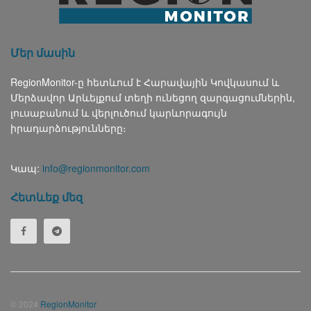
Մեր մասին
RegionMonitor-ը հետևում է Հարավային Կովկասում և
Մերձավոր Արևելքում տեղի ունեցող զարգացումներին,
լուսաբանում և վերլուծում կարևորագույն
իրադարձությունները։
Կապ:
info@regionmonitor.com
Հետևեք մեզ
© 2024
RegionMonitor