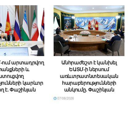
Մ-ում արտադրվող
Անհրաժեշտ է կանխել
անքների և
ԵԱՏՄ-ի ներսում
ատուցվող
առևտրատնտեսական
յունների կարևոր
հարաբերությունների
ղ է. Փաշինյան
անկումը. Փաշինյան
07/08/2026