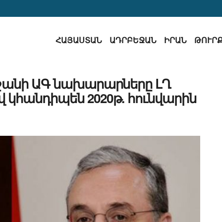
ՀԱՅԱՍՏԱՆ
ԱԴՐԲԵՋԱՆ
ԻՐԱՆ
ԹՈՒՐ
ջանի ԱԳ նախարարները ԼՂ
կհանդիպեն 2020թ. հունվարին