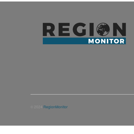
© 2024
RegionMonitor