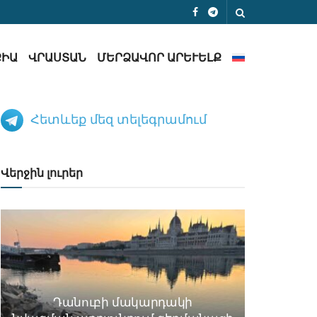
ՔԻԱ
ՎՐԱՍՏԱՆ
ՄԵՐՁԱՎՈՐ ԱՐԵՒԵԼՔ
Հետևեք մեզ տելեգրամում
Վերջին լուրեր
Դանուբի մակարդակի