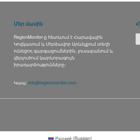
Մեր մասին
Հ
RegionMonitor-ը հետևում է Հարավային
Կովկասում և Մերձավոր Արևելքում տեղի
ունեցող զարգացումներին, լուսաբանում և
վերլուծում կարևորագույն
իրադարձությունները։
Կապ:
info@regionmonitor.com
Русский
(
Russian
)