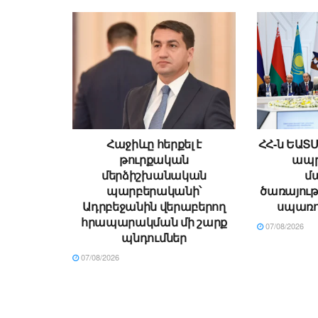
Հաջիևը հերքել է
ՀՀ-ն ԵԱՏ
թուրքական
ապր
մերձիշխանական
մ
պարբերականի՝
ծառայութ
Ադրբեջանին վերաբերող
սպառո
հրապարակման մի շարք
07/08/2026
պնդումներ
07/08/2026