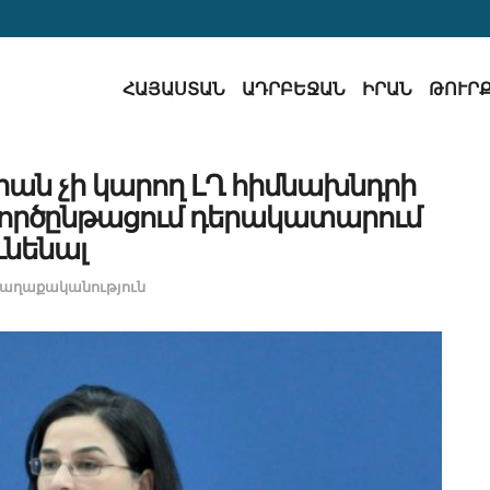
ՀԱՅԱՍՏԱՆ
ԱԴՐԲԵՋԱՆ
ԻՐԱՆ
ԹՈՒՐ
իան չի կարող ԼՂ հիմնախնդրի
ործընթացում դերակատարում
ւնենալ
աղաքականություն