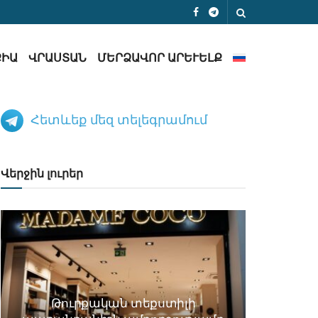
ՔԻԱ
ՎՐԱՍՏԱՆ
ՄԵՐՁԱՎՈՐ ԱՐԵՒԵԼՔ
Հետևեք մեզ տելեգրամում
Վերջին լուրեր
Թուրքական տեքստիլի