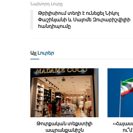
Նախորդ Լուրը
Թբիլիսիում տեղի է ունեցել Նիկոլ
Փաշինյանի և Սալոմե Զուրաբիշվիլիի
հանդիպումը
Այլ
Լուրեր
Թուրքական տեքստիլի
«Հայաստ
ապրանքանիշն
ու՞մ