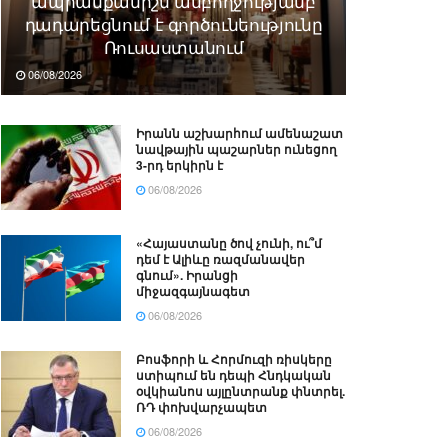
ապրանքանիշն ամբողջությամբ
դադարեցնում է գործունեությունը
Ռուսաստանում
06/08/2026
Իրանն աշխարհում ամենաշատ
նավթային պաշարներ ունեցող
3-րդ երկիրն է
06/08/2026
«Հայաստանը ծով չունի, ու՞մ
դեմ է Ալիևը ռազմանավեր
գնում». Իրանցի
միջազգայնագետ
06/08/2026
Բոսֆորի և Հորմուզի ռիսկերը
ստիպում են դեպի Հնդկական
օվկիանոս այլընտրանք փնտրել.
ՌԴ փոխվարչապետ
06/08/2026