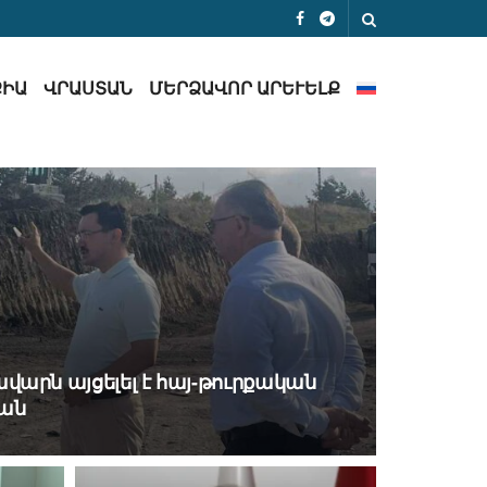
ՔԻԱ
ՎՐԱՍՏԱՆ
ՄԵՐՁԱՎՈՐ ԱՐԵՒԵԼՔ
վարն այցելել է հայ-թուրքական
ման