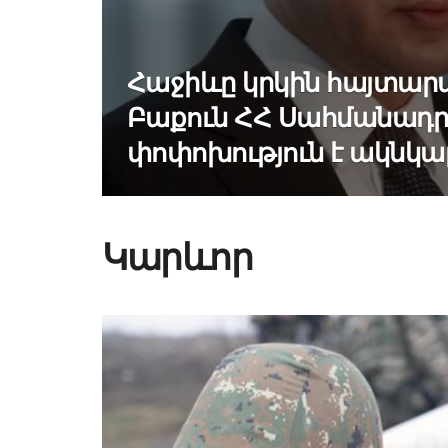
Հաջիևը կրկին հայտարար
Բաքուն ՀՀ Սահմանադր
փոփոխություն է ակնկալ
Կարևոր