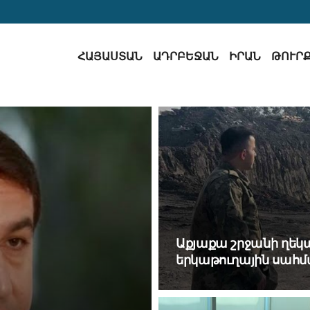
ՀԱՅԱՍՏԱՆ
ԱԴՐԲԵՋԱՆ
ԻՐԱՆ
ԹՈՒՐ
Աքյաքա շրջանի ղեկա
երկաթուղային սահ