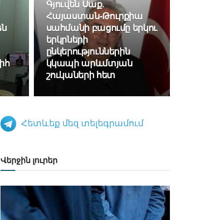
Գյուվեն Սաք․
Հայաստան-Թուրքիա
են
սահմանի բացումը երկու
երկրների
ընկերություններին
իհ
կկապի արևմտյան
շուկաների հետ
Հետևեք մեզ տելեգրամում
Վերջին լուրեր