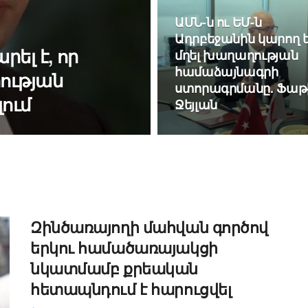
ԱՄՆ-ն ու ԵՄ-ն
Ադրբեջանին կարող 
ել է, որ
մղել խաղաղության
համաձայնագրի
ության
ստորագրմանը. Ֆաթ
ում
Ջեյլան
Զինծառայողի մահվան գործով
երկու համածառայակցի
նկատմամբ քրեական
հետապնդում է հարուցվել