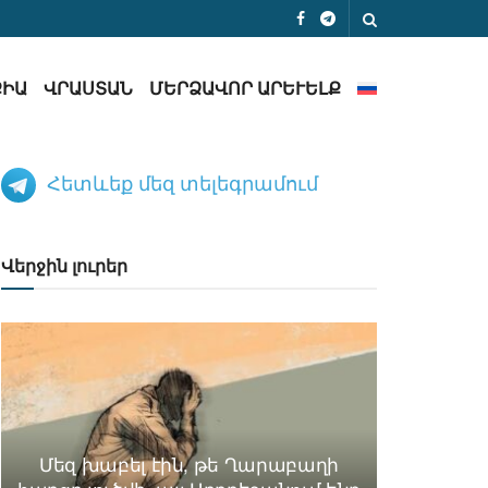
ՔԻԱ
ՎՐԱՍՏԱՆ
ՄԵՐՁԱՎՈՐ ԱՐԵՒԵԼՔ
Հետևեք մեզ տելեգրամում
Վերջին լուրեր
Մեզ խաբել էին, թե Ղարաբաղի