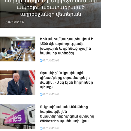
հարցը լուծվի, այլ Ադրբեջանում ենք
ապրելու. ազատազրկված
ադրբեջանցի վետերան
07/08/2026
Երևանում նախատեսվում է
$500 մլն արժողությամբ
խաղային և զբոսաշրջային
համալիր ստեղծել
07/08/2026
Թրամփը՝ Ուկրաինային
զինամթերք տրամադրելու
մասին․ «Մեզ էլ են հրթիռներ
պետք»
07/08/2026
Ուկրաինական ԱԹՍ-ները
հարձակվել են
Եկատերինբուրգում գտնվող
Wildberries պահեստի վրա
07/08/2026