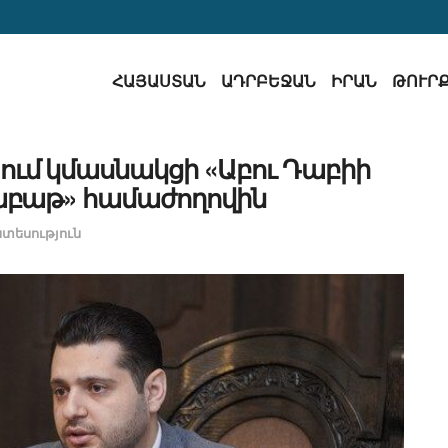
ՀԱՅԱՍՏԱՆ
ԱԴՐԲԵՋԱՆ
ԻՐԱՆ
ԹՈՒՐ
ւմ կմասնակցի «Աբու Դաբիի
շաբաթ» համաժողովին
նտեսություն