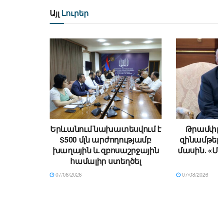
Այլ
Լուրեր
Երևանում նախատեսվում է
Թրամփը
$500 մլն արժողությամբ
զինամթե
խաղային և զբոսաշրջային
մասին․ «Մ
համալիր ստեղծել
07/08/2026
07/08/2026