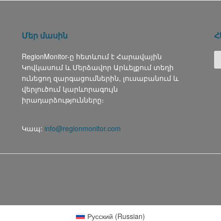
Մեր մասին
Հ
RegionMonitor-ը հետևում է Հարավային
Կովկասում և Մերձավոր Արևելքում տեղի
ունեցող զարգացումներին, լուսաբանում և
վերլուծում կարևորագույն
իրադարձությունները։
Կապ:
info@regionmonitor.com
Русский
(
Russian
)