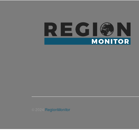
© 2024
RegionMonitor