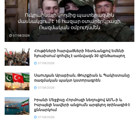
Ուկրաինայի կողմից պատերազմին
մասնակցում է 16 հազար օտարերկրացի.
Ռազմական օմբուդսմեն
07/08/2026
Հութիների հարվածների հետևանքով Եմենի
հյուսիսում զոհվել է առնվազն 30 զինծառայող
07/08/2026
Սաուդյան Արաբիան, Թուրքիան և Պակիստանը
ռազմական պակտ կստորագրեն
07/08/2026
Իրանի Մեջլիսը Հորմուզի նեղուցով ԱՄՆ-ի և
Իսրայելի նավերի անցումն արգելող օրինագիծ է
քննարկում
07/08/2026