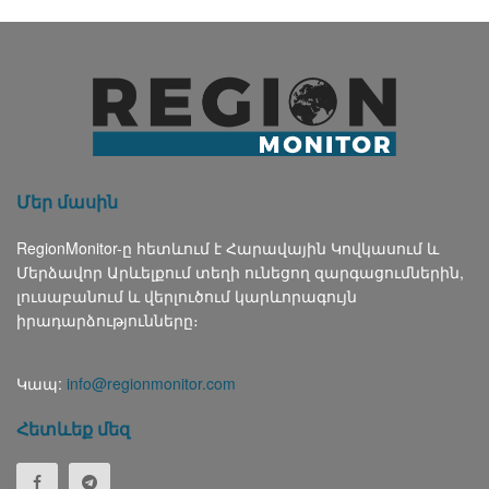
Մեր մասին
RegionMonitor-ը հետևում է Հարավային Կովկասում և
Մերձավոր Արևելքում տեղի ունեցող զարգացումներին,
լուսաբանում և վերլուծում կարևորագույն
իրադարձությունները։
Կապ:
info@regionmonitor.com
Հետևեք մեզ