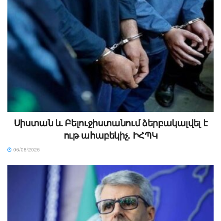
Սիստան և Բելուջիստանում ձերբակալվել է
ութ ահաբեկիչ. ԻՀՊԿ
06/08/2026