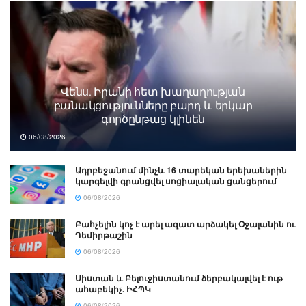
Վենս․ Իրանի հետ խաղաղության
բանակցությունները բարդ և երկար
գործընթաց կլինեն
06/08/2026
Ադրբեջանում մինչև 16 տարեկան երեխաներին
կարգելվի գրանցվել սոցիալական ցանցերում
06/08/2026
Բահչելին կոչ է արել ազատ արձակել Օջալանին ու
Դեմիրթաշին
06/08/2026
Սիստան և Բելուջիստանում ձերբակալվել է ութ
ահաբեկիչ. ԻՀՊԿ
06/08/2026