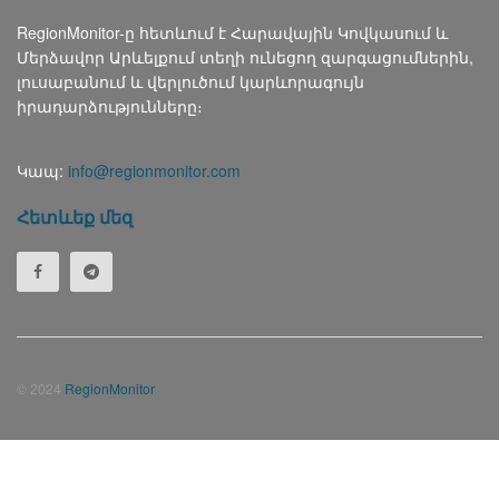
RegionMonitor-ը հետևում է Հարավային Կովկասում և
Մերձավոր Արևելքում տեղի ունեցող զարգացումներին,
լուսաբանում և վերլուծում կարևորագույն
իրադարձությունները։
Կապ:
info@regionmonitor.com
Հետևեք մեզ
© 2024
RegionMonitor
Русский
(
Russian
)