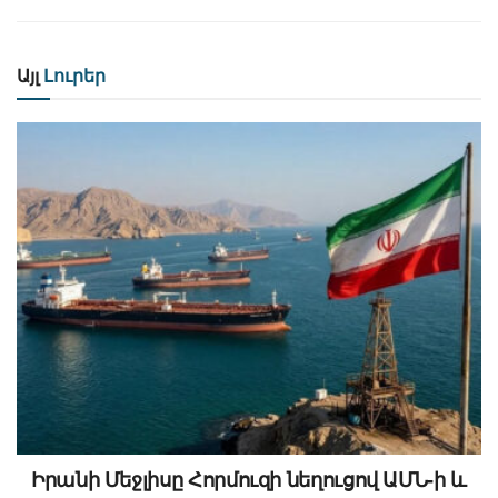
Այլ
Լուրեր
Իրանի Մեջլիսը Հորմուզի նեղուցով ԱՄՆ-ի և