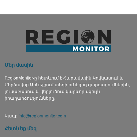
Մեր մասին
RegionMonitor-ը հետևում է Հարավային Կովկասում և
Մերձավոր Արևելքում տեղի ունեցող զարգացումներին,
լուսաբանում և վերլուծում կարևորագույն
իրադարձությունները։
Կապ:
info@regionmonitor.com
Հետևեք մեզ