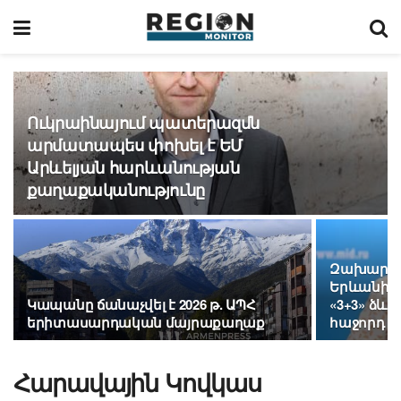
Ուկրաինայում պատերազմն
արմատապես փոխել է ԵՄ
Արևելյան հարևանության
քաղաքականությունը
Զախարով
Երևանի և
Կապանը ճանաչվել է 2026 թ. ԱՊՀ
«3+3» ձև
երիտասարդական մայրաքաղաք
հաջորդ հ
Հարավային Կովկաս